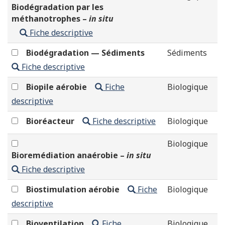
Biodégradation par les
méthanotrophes –
in situ
Fiche descriptive
Biodégradation — Sédiments
Sédiments
Fiche descriptive
Biopile aérobie
Fiche
Biologique
descriptive
Bioréacteur
Fiche descriptive
Biologique
Biologique
Bioremédiation anaérobie –
in situ
Fiche descriptive
Biostimulation aérobie
Fiche
Biologique
descriptive
Bioventilation
Fiche
Biologique