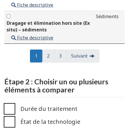
Fiche descriptive
Sédiments
Dragage et élimination hors site (
Ex
situ
) – sédiments
Fiche descriptive
Aller
1
Aller
2
Aller
3
Suivant
à:
à:
à:
Page
Page
Page
Étape 2 : Choisir un ou plusieurs
éléments à comparer
-
Durée du traitement
État de la technologie