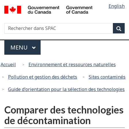
Sélectio
English
Passer
Passer
/
de
au
à
Government
contenu
la
la
of
Recherche
Rechercher
principal
version
Rec
Canada
langue
dans
HTML
SPAC
simplifiée
Menu
MENU
PRINCIPAL
Vous
Accueil
Environnement et ressources naturelles
êtes
ici
Pollution et gestion des déchets
Sites contaminés
:
Guide d'orientation pour la sélection des technologies
Comparer des technologies
de décontamination